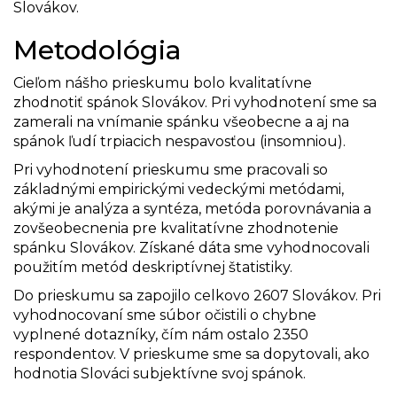
Slovákov.
Metodológia
Cieľom nášho prieskumu bolo kvalitatívne
zhodnotiť spánok Slovákov. Pri vyhodnotení sme sa
zamerali na vnímanie spánku všeobecne a aj na
spánok ľudí trpiacich nespavosťou (insomniou).
Pri vyhodnotení prieskumu sme pracovali so
základnými empirickými vedeckými metódami,
akými je analýza a syntéza, metóda porovnávania a
zovšeobecnenia pre kvalitatívne zhodnotenie
spánku Slovákov. Získané dáta sme vyhodnocovali
použitím metód deskriptívnej štatistiky.
Do prieskumu sa zapojilo celkovo 2607 Slovákov. Pri
vyhodnocovaní sme súbor očistili o chybne
vyplnené dotazníky, čím nám ostalo 2350
respondentov. V prieskume sme sa dopytovali, ako
hodnotia Slováci subjektívne svoj spánok.