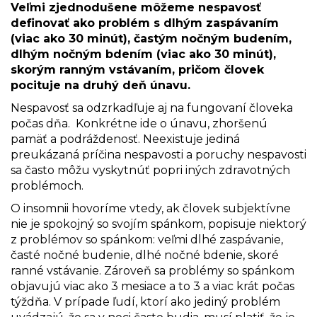
Veľmi zjednodušene môžeme nespavosť
definovať ako problém s dlhým zaspávaním
(viac ako 30 minút), častým nočným budením,
dlhým nočným bdením (viac ako 30 minút),
skorým ranným vstávaním, pričom človek
pocituje na druhý deň únavu.
Nespavosť sa odzrkadľuje aj na fungovaní človeka
počas dňa. Konkrétne ide o únavu, zhoršenú
pamäť a podráždenosť. Neexistuje jediná
preukázaná príčina nespavosti a poruchy nespavosti
sa často môžu vyskytnúť popri iných zdravotných
problémoch.
O insomnii hovoríme vtedy, ak človek subjektívne
nie je spokojný so svojím spánkom, popisuje niektorý
z problémov so spánkom: veľmi dlhé zaspávanie,
časté nočné budenie, dlhé nočné bdenie, skoré
ranné vstávanie. Zároveň sa problémy so spánkom
objavujú viac ako 3 mesiace a to 3 a viac krát počas
týždňa. V prípade ľudí, ktorí ako jediný problém