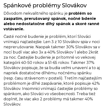
Spánkové problémy Slovákov
Dôvodom nekvalitného spánku je
problém so
zaspatím, prerušovaný spánok, nočné bdenie
alebo nedostatočne dlhý spánok a skoré ranné
vstávanie.
Časté nočné budenie je problém, ktorí Slováci
vnímajú najčastejšie. Len 3 z 10 Slovákov spia v noci
neprerušovanie. Naopak takmer 30% Slovákov sa v
nocí budí viac ako 3x a 40% Slovákov 1 alebo 2krát
za noc. Častejšie budenie je prítomné vo vekovej
kategórii 40-50 rokov a 51-65 rokov. Takmer 37%
Slovákov popisuje, že sa budia veľmi unavení a to aj
napriek dostatočne dlhému nočnému spánku
(resp. času strávenom v posteli). Tretím najčastejším
problémom je dlhé zaspávanie, ktoré popisuje 42%
Slovákov. Insomnici vnímajú častejšie problémy so
spánkom, ako Slováci vo všeobecnosti. Treba tiež
doplniť, že viac ako 2 problémy má takmer 40%
Slovákov.