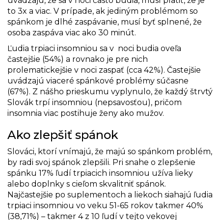
uvádzajú, že sa v noci často budia, musí platiť, že je
to 3x a viac. V prípade, ak jediným problémom so
spánkom je dlhé zaspávanie, musí byť splnené, že
osoba zaspáva viac ako 30 minút.
Ľudia trpiaci insomniou sa v noci budia oveľa
častejšie (54%) a rovnako je pre nich
prolematickejšie v noci zaspať (cca 42%). Častejšie
uvádzajú viaceré spánkové problémy súčasne
(67%). Z nášho prieskumu vyplynulo, že každý štrvtý
Slovák trpí insomniou (nepsavosťou), pričom
insomnia viac postihuje ženy ako mužov.
Ako zlepšiť spánok
Slováci, ktorí vnímajú, že majú so spánkom problém,
by radi svoj spánok zlepšili. Pri snahe o zlepšenie
spánku 17% ľudí trpiacich insomniou užíva lieky
alebo doplnky s cieľom skvalitniť spánok.
Najčastejšie po suplementoch a liekoch siahajú ľudia
trpiaci insomniou vo veku 51-65 rokov takmer 40%
(38,71%) – takmer 4 z 10 ľudí v tejto vekovej