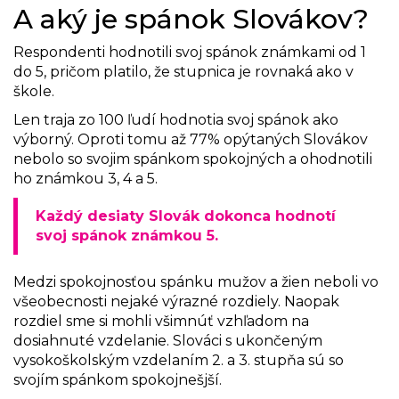
A aký je spánok Slovákov?
Respondenti hodnotili svoj spánok známkami od 1
do 5, pričom platilo, že stupnica je rovnaká ako v
škole.
Len traja zo 100 ľudí hodnotia svoj spánok ako
výborný. Oproti tomu až 77% opýtaných Slovákov
nebolo so svojim spánkom spokojných a ohodnotili
ho známkou 3, 4 a 5.
Každý desiaty Slovák dokonca hodnotí
svoj spánok známkou 5.
Medzi spokojnosťou spánku mužov a žien neboli vo
všeobecnosti nejaké výrazné rozdiely. Naopak
rozdiel sme si mohli všimnúť vzhľadom na
dosiahnuté vzdelanie. Slováci s ukončeným
vysokoškolským vzdelaním 2. a 3. stupňa sú so
svojím spánkom spokojnešjší.