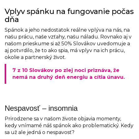
Vplyv spánku na fungovanie počas
dňa
Spánok a jeho nedostatok reálne vplýva na nás, na
našu prácu, naše vzťahy, našu náladu. Rovnako aj v
našom prieskume si až 50% Slovákov uvedomuje a
aj potvrdilo, že to ako spia, má vplyv na ich prácu,
okolie a partnerský život.
7 z 10 Slovákov po zlej noci priznáva, že
nemá na druhý deň energiu a cítia únavu.
Nespavosť – insomnia
Prirodzene sa v našom živote objavia momenty,
kedy vnímamé náš spánok ako problematický. Kedy
sa už ale jedná o nespavosť?