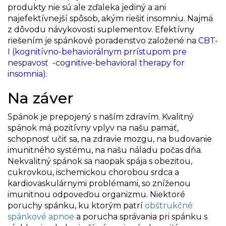
produkty nie sú ale zďaleka jediný a ani
najefektívnejší spôsob, akým riešiť insomniu. Najmä
z dôvodu návykovosti suplementov. Efektívny
riešením je spánkové poradenstvo založené na
CBT-
I (kognitívno-behaviorálnym prrístupom pre
nespavosť -cognitive-behavioral therapy for
insomnia).
Na záver
Spánok je prepojený s naším zdravím. Kvalitný
spánok má pozitívny vplyv na našu pamäť,
schopnosť učiť sa, na zdravie mozgu, na budovanie
imunitného systému, na našu náladu počas dňa.
Nekvalitný spánok sa naopak spája s obezitou,
cukrovkou, ischemickou chorobou srdca a
kardiovaskulárnymi problémami, so zníženou
imunitnou odpoveďou organizmu.
Niektoré
poruchy spánku, ku ktorým patrí
obštrukčné
spánkové apnoe
a porucha správania pri spánku s