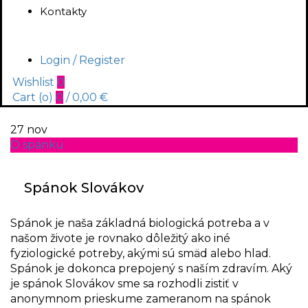
Kontakty
Login / Register
Wishlist
0
Cart (
o
)
0
/
0,00
€
27
nov
O spánku
Spánok Slovákov
Spánok je naša základná biologická potreba a v
našom živote je rovnako dôležitý ako iné
fyziologické potreby, akými sú smäd alebo hlad.
Spánok je dokonca prepojený s naším zdravím. Aký
je spánok Slovákov sme sa rozhodli zistiť v
anonymnom prieskume zameranom na spánok