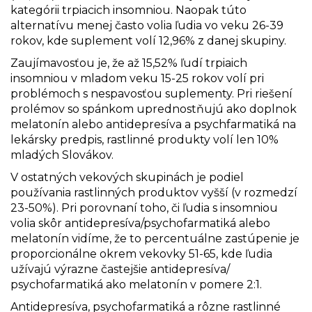
kategórii trpiacich insomniou. Naopak túto
alternatívu menej často volia ľudia vo veku 26-39
rokov, kde suplement volí 12,96% z danej skupiny.
Zaujímavosťou je, že až 15,52% ľudí trpiaich
insomniou v mladom veku 15-25 rokov volí pri
problémoch s nespavosťou suplementy. Pri riešení
prolémov so spánkom uprednostňujú ako doplnok
melatonín alebo antidepresíva a psychfarmatiká na
lekársky predpis, rastlinné produkty volí len 10%
mladých Slovákov.
V ostatných vekových skupinách je podiel
používania rastlinných produktov vyšší (v rozmedzí
23-50%). Pri porovnaní toho, či ľudia s insomniou
volia skôr antidepresíva/psychofarmatiká alebo
melatonín vidíme, že to percentuálne zastúpenie je
proporcionálne okrem vekovky 51-65, kde ľudia
užívajú výrazne častejšie antidepresíva/
psychofarmatiká ako melatonín v pomere 2:1.
Antidepresíva, psychofarmatiká a rôzne rastlinné