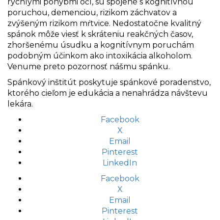
rýchlymi pohybmi očí, sú spojené s kognitívnou
poruchou, demenciou, rizikom záchvatov a
zvýšeným rizikom mŕtvice. Nedostatočne kvalitný
spánok môže viesť k skráteniu reakčných časov,
zhoršenému úsudku a kognitívnym poruchám
podobným účinkom ako intoxikácia alkoholom.
Venume preto pozornosť nášmu spánku.
Spánkový inštitút poskytuje spánkové poradenstvo,
ktorého cieľom je edukácia a nenahrádza návštevu
lekára.
Facebook
X
Email
Pinterest
LinkedIn
Facebook
X
Email
Pinterest