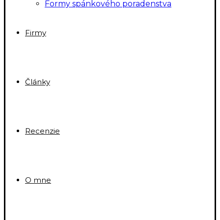
Formy spánkového poradenstva
Firmy
Články
Recenzie
O mne