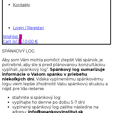
Kontakty
Login / Register
Wishlist
0
Cart (
o
)
0
/
0,00
€
SPÁNKOVÝ LOG
Aby som Vám mohla pomôcť zlepšiť Váš spánok, je
potrebné, aby ste si pred plánovanou konzultáciou
vypĺňali „spánkový log“.
Spánkový log sumarizuje
informácie o Vašom spánku v priebehu
niekoľkých dní.
Vďaka vyplnenému spánkovému
logu viem lepšie zhodnotiť Vašu spánkovú situáciu a
nájsť pre Vás riešenie.
stiahnite si spánkový log
vypĺňajte ho denne po dobu 5-7 dní
vyplnený spánkový log zašlite následne na
adresu:
info@spankovyinstitut.sk