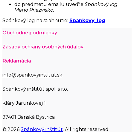
do predmetu emailu uveďťe
Spánkový log
Meno Priezvisko.
Spánkový log na stiahnutie:
Spankovy_log
Obchodné podmienky
Zásady ochrany osobných údajov
Reklamácia
info@spankovyinstitut.sk
Spánkový inštitút spol. s r.o.
Kláry Jarunkovej 1
97401 Banská Bystrica
© 2026
Spánkový inštitút
. All rights reserved